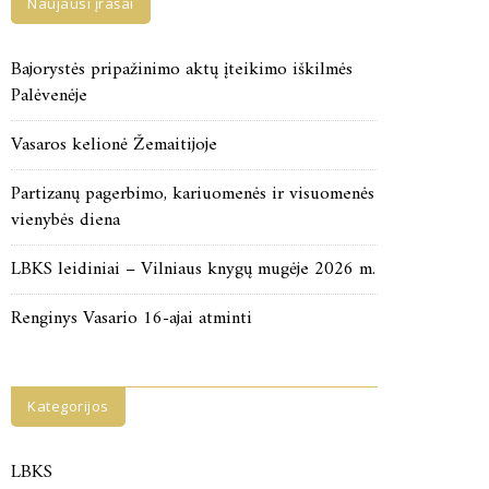
Naujausi įrašai
Bajorystės pripažinimo aktų įteikimo iškilmės
Palėvenėje
Vasaros kelionė Žemaitijoje
Partizanų pagerbimo, kariuomenės ir visuomenės
vienybės diena
LBKS leidiniai – Vilniaus knygų mugėje 2026 m.
Renginys Vasario 16-ajai atminti
Kategorijos
LBKS