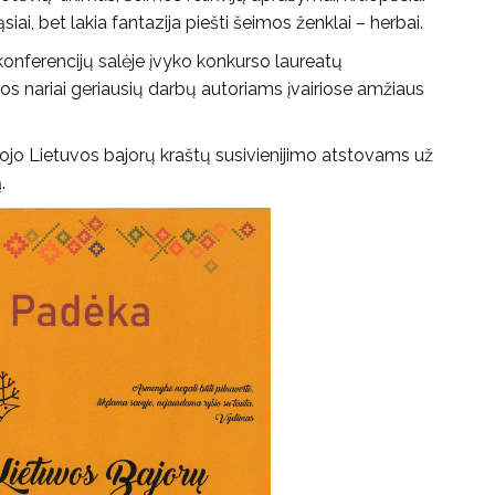
ai, bet lakia fantazija piešti šeimos ženklai – herbai.
onferencijų salėje įvyko konkurso laureatų
os nariai geriausių darbų autoriams įvairiose amžiaus
kojo Lietuvos bajorų kraštų susivienijimo atstovams už
.