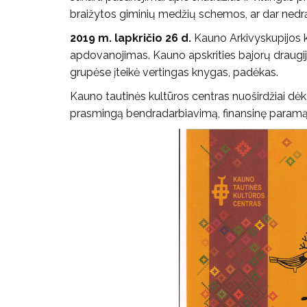
braižytos giminių medžių schemos, ar dar nedrąsi
2019 m. lapkričio 26 d.
Kauno Arkivyskupijos k
apdovanojimas. Kauno apskrities bajorų draugij
grupėse įteikė vertingas knygas, padėkas.
Kauno tautinės kultūros centras nuoširdžiai dė
prasmingą bendradarbiavimą, finansinę paramą