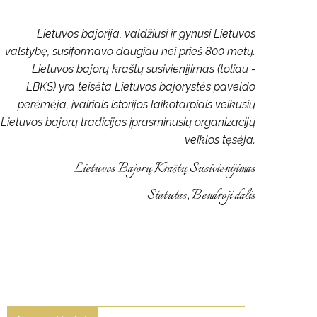
Lietuvos bajorija, valdžiusi ir gynusi Lietuvos
valstybę, susiformavo daugiau nei prieš 800 metų.
Lietuvos bajorų kraštų susivienijimas (toliau -
LBKS) yra teisėta Lietuvos bajorystės paveldo
perėmėja, įvairiais istorijos laikotarpiais veikusių
Lietuvos bajorų tradicijas įprasminusių organizacijų
veiklos tęsėja.
Lietuvos Bajorų Kraštų Susivienijimas
Statutas, Bendroji dalis