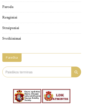
Paroda
Renginiai
Straipsniai
Sveikinimai
Paieška
Search
for: