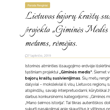
Paroda
Renginiai
Lietuvos bajorų kraštų su
projekto „Giminės Medis 2
metams, rėmėjas.
7 lapkričio, 2019
Istorinės atminties išsaugojimo erdvėje išskirt
tęstiniam projektui
„Giminės medis“
. Šiemet v
bajorų kraštų susivienijimas
. Šių metų rengi
dalyviai – moksleiviai iš visų Lietuvos regionų
atspindžių, savaip interpretuodami, kūrybiškai 
darbus konkursinėms kategorijoms: „Giminės medis
„Mano šeimos istorija“. Tai tikras autentiškos d
sukurti pasakojimai apie skaudžius ir viltingus p