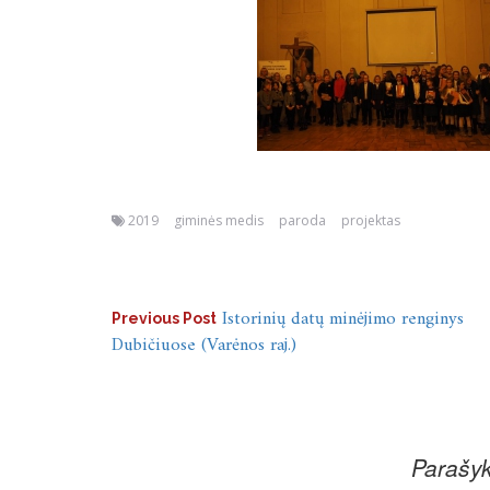
2019
giminės medis
paroda
projektas
Navigacija
Istorinių datų minėjimo renginys
Previous Post
Dubičiuose (Varėnos raj.)
tarp
įrašų
Parašyk