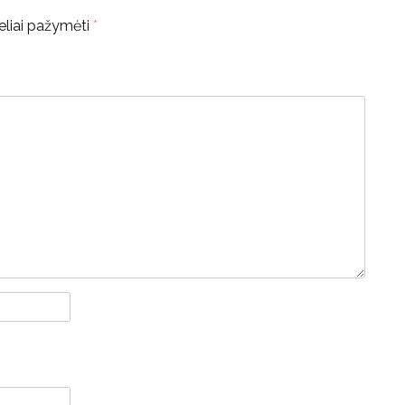
keliai pažymėti
*