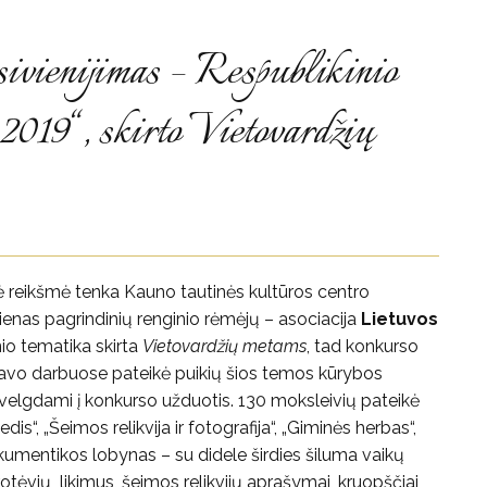
sivienijimas – Respublikinio
019“, skirto Vietovardžių
inė reikšmė tenka Kauno tautinės kultūros centro
ienas pagrindinių renginio rėmėjų – asociacija
Lietuvos
nio tematika skirta
Vietovardžių metams
, tad konkurso
 savo darbuose pateikė puikių šios temos kūrybos
žvelgdami į konkurso užduotis. 130 moksleivių pateikė
“, „Šeimos relikvija ir fotografija“, „Giminės herbas“,
okumentikos lobynas – su didele širdies šiluma vaikų
rotėvių likimus, šeimos relikvijų aprašymai, kruopščiai