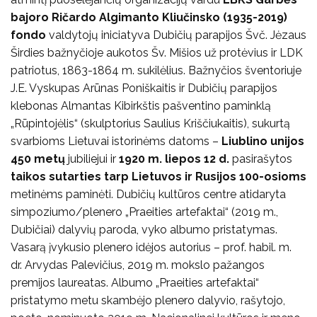
bajoro Ričardo Algimanto Kliučinsko (1935-2019)
fondo
valdytojų iniciatyva Dubičių parapijos Švč. Jėzaus
Širdies bažnyčioje aukotos Šv. Mišios už protėvius ir LDK
patriotus, 1863-1864 m. sukilėlius. Bažnyčios šventoriuje
J.E. Vyskupas Arūnas Poniškaitis ir Dubičių parapijos
klebonas Almantas Kibirkštis pašventino paminklą
„Rūpintojėlis“ (skulptorius Saulius Kriščiukaitis), sukurtą
svarbioms Lietuvai istorinėms datoms –
Liublino unijos
450 metų
jubiliejui ir
1920 m. liepos 12 d.
pasirašytos
taikos sutarties tarp Lietuvos ir Rusijos 100-osioms
metinėms paminėti. Dubičių kultūros centre atidaryta
simpoziumo/plenero „Praeities artefaktai“ (2019 m.,
Dubičiai) dalyvių paroda, vyko albumo pristatymas.
Vasarą įvykusio plenero idėjos autorius – prof. habil. m.
dr. Arvydas Palevičius, 2019 m. mokslo pažangos
premijos laureatas. Albumo „Praeities artefaktai“
pristatymo metu skambėjo plenero dalyvio, rašytojo,