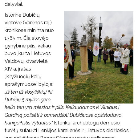
dalyviai.
Istorinė Dubičių
vietovė (Varėnos raj.)
kronikose minima nuo
1365 m. Čia stovėjo
gynybinė pilis, vėliau
buvo įkurta Lietuvos
Valdovų dvarvietė.
XIV a. įrašas
„Kryžiuočių kelių
aprašymuose“ byloja:
„Iš ten (iš Vosyliškių) iki
Dubičių 5 mylios gero
kelio, ten yra miestas ir pilis. Keliaudamas iš Vilniaus į
Gardiną pailsėti ir pamedžioti Dubičiuose apsistodavo
kunigaikštis Vytautas.“
Istorikų, archeologų dėmesio
turėtų sulaukti Lenkijos karalienės ir Lietuvos didžiosios