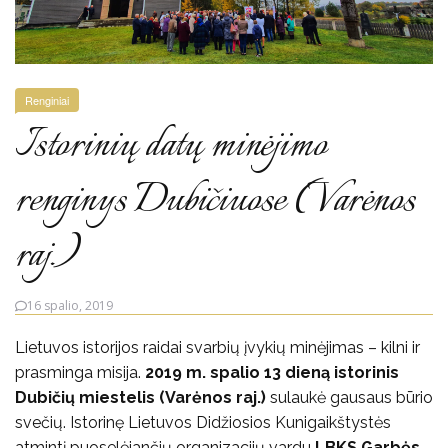
Renginiai
Istorinių datų minėjimo
renginys Dubičiuose (Varėnos
raj.)
16 spalio, 2019
Lietuvos istorijos raidai svarbių įvykių minėjimas – kilni ir
prasminga misija.
2019 m. spalio 13 dieną istorinis
Dubičių miestelis (Varėnos raj.)
sulaukė gausaus būrio
svečių. Istorinę Lietuvos Didžiosios Kunigaikštystės
atmintį puoselėjančių organizacijų vardu
LBKS Garbės