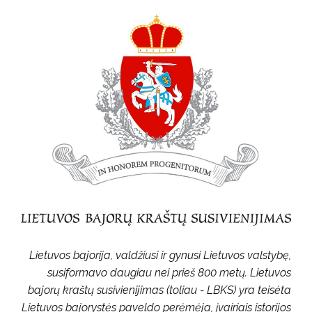
Lietuvos bajorija, valdžiusi ir gynusi Lietuvos valstybę,
susiformavo daugiau nei prieš 800 metų. Lietuvos
bajorų kraštų susivienijimas (toliau - LBKS) yra teisėta
Lietuvos bajorystės paveldo perėmėja, įvairiais istorijos