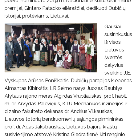
poeto, nominuoto 2019 m. Nacionalinei kultūros ir meno
premijai, Gintaro Patacko eilėraščiai, dedikuoti Dubičių
istorijai, protėviams, Lietuvai.
Gausiai
susirinkusius
iš visos
Lietuvos
šventės
dalyvius
sveikino J.E.
Vyskupas Arūnas Poniškaitis, Dubičių parapijos klebonas
Almantas Kibirkštis, LR Seimo narys Juozas Baublys,
Alytaus rajono meras Algirdas Vrubliauskas, prof. habil.
m. dr. Arvydas Palevičius, KTU Mechanikos inžinerijos ir
dizaino fakulteto dekanas dr. Andrius Vilkauskas,
Lietuvos totorių bendruomenių sąjungos pirmininkas
prof. dr. Adas Jakubauskas, Lietuvos bajorų kraštų
susivienijimo atstovė Kristina Giedraitienė, kiti renginio