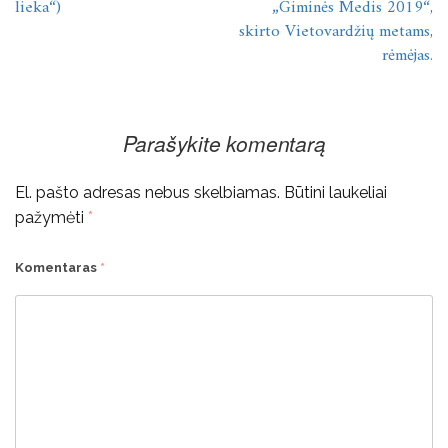
įrašų
lieka“)
„Giminės Medis 2019“,
skirto Vietovardžių metams,
rėmėjas.
Parašykite komentarą
El. pašto adresas nebus skelbiamas.
Būtini laukeliai
pažymėti
*
Komentaras
*