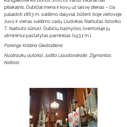
kunigaikštienės Bonos Sforcos vardu vadinamas
piliakalnis. Dubičiai mena ir kovų už laisvę dienas – čia
palaidoti 1863 m. sukilimo dalyviai, būtent šioje vietovėje
žuvo ir vienas sukilimo vadų Liudvikas Narbutas (istoriko
T. Narbuto sūnus). Dubičių bažnyčios šventoriuje jų
atminimui pastatytas paminklas (1933 m.).
Parengė Kristina Giedraitienė
Nuotraukų autoriai: Judita Liaudanskaitė, Zigmantas
Katinas