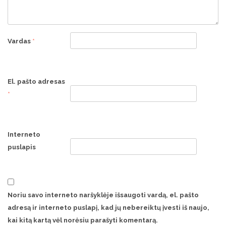
Vardas
*
El. pašto adresas
*
Interneto
puslapis
Noriu savo interneto naršyklėje išsaugoti vardą, el. pašto
adresą ir interneto puslapį, kad jų nebereiktų įvesti iš naujo,
kai kitą kartą vėl norėsiu parašyti komentarą.