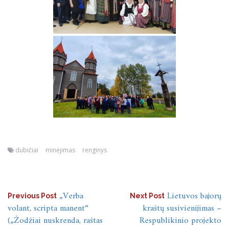
dubičiai
minėjimas
renginys
Navigacija
„Verba
Lietuvos bajorų
Previous Post
Next Post
volant, scripta manent“
kraštų susivienijimas –
tarp
(„Žodžiai nuskrenda, raštas
Respublikinio projekto