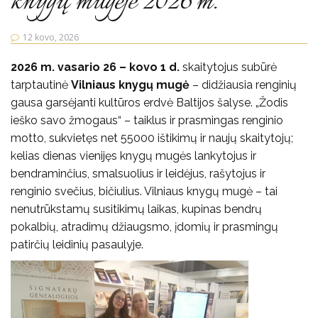
knygų mugėje 2026 m.
12 kovo, 2026
2026 m. vasario 26 – kovo 1 d.
skaitytojus subūrė
tarptautinė
Vilniaus knygų mugė
– didžiausia renginių
gausa garsėjanti kultūros erdvė Baltijos šalyse. „Žodis
ieško savo žmogaus“ – taiklus ir prasmingas renginio
motto, sukvietęs net 55000 ištikimų ir naujų skaitytojų;
kelias dienas vienijęs knygų mugės lankytojus ir
bendraminčius, smalsuolius ir leidėjus, rašytojus ir
renginio svečius, bičiulius. Vilniaus knygų mugė – tai
nenutrūkstamų susitikimų laikas, kupinas bendrų
pokalbių, atradimų džiaugsmo, įdomių ir prasmingų
patirčių leidinių pasaulyje.