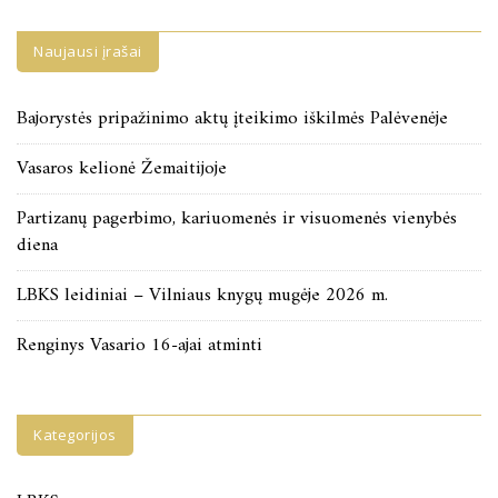
įrašų
Naujausi įrašai
Bajorystės pripažinimo aktų įteikimo iškilmės Palėvenėje
Vasaros kelionė Žemaitijoje
Partizanų pagerbimo, kariuomenės ir visuomenės vienybės
diena
LBKS leidiniai – Vilniaus knygų mugėje 2026 m.
Renginys Vasario 16-ajai atminti
Kategorijos