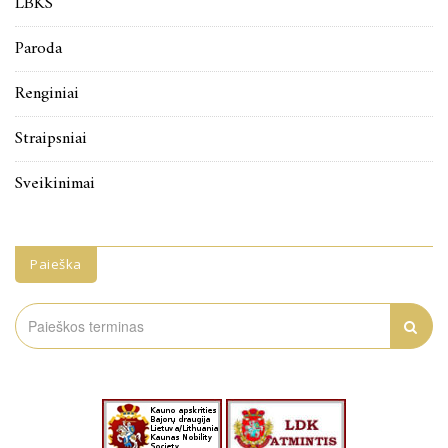
LBKS
Paroda
Renginiai
Straipsniai
Sveikinimai
Paieška
Search
for: