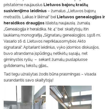
pristatėme naujausius
Lietuvos bajorų kraštų
susivienijimo leidinius
– žurnalus „Lietuvos bajorų
metraštis. Laikas ir likimai“ bei
Lietuvos genealogijos ir
heraldikos draugijos
išleistą naujausią žurnalą
„Genealogija ir heraldika. Nr. 4“ bei skaitytojų itin
laukiamą monografiją „Signatarų genealogijos. 1918 m.
Vasario 16 d. Lietuvos nepriklausomybės Akto
signatarai“. Aptariant leidinius, vyko įdomios diskusijos,
buvo atrandama įspūdingų netikėtų sąsajų, net
giminystės ryšių – sekant žurnalų puslapiuose
gvildenamų tekstų gijas…
Tad tegu užrašytas žodis būna prasmingas – visada
surandantis savo skaitytoją!