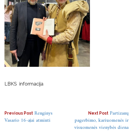
LBKS informacija
Navigacija
Renginys
Partizanų
Previous Post
Next Post
Vasario 16-ajai atminti
pagerbimo, kariuomenės ir
tarp
visuomenės vienybės diena