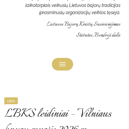
laikotarpiais veikusių Lietuvos bajorų tradicijas
įprasminusių organizacijų veiklos tęsėja.
Lietuvos Bajorų Kraštų Susivienijimas
Statutas, Bendroji dalis
Toggle
navigation
LBKS
LBKS leidiniai – Vilniaus