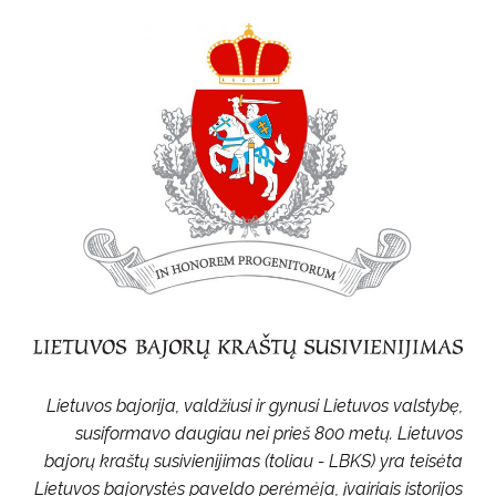
Lietuvos bajorija, valdžiusi ir gynusi Lietuvos valstybę,
susiformavo daugiau nei prieš 800 metų. Lietuvos
bajorų kraštų susivienijimas (toliau - LBKS) yra teisėta
Lietuvos bajorystės paveldo perėmėja, įvairiais istorijos