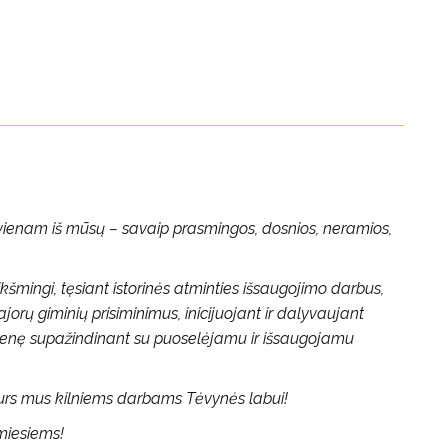
ekvienam iš mūsų – savaip prasmingos, dosnios, neramios,
mingi, tęsiant istorinės atminties išsaugojimo darbus,
ajorų giminių prisiminimus, inicijuojant ir dalyvaujant
uomenę supažindinant su puoselėjamu ir išsaugojamu
urs mus kilniems darbams Tėvynės labui!
imiesiems!