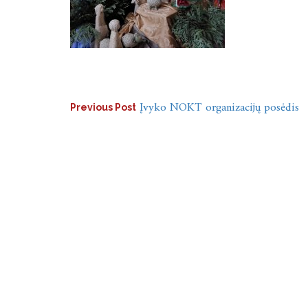
Navigacija
Įvyko NOKT organizacijų posėdis
Previous Post
tarp
įrašų