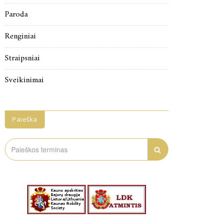
Paroda
Renginiai
Straipsniai
Sveikinimai
Paieška
Search
for: