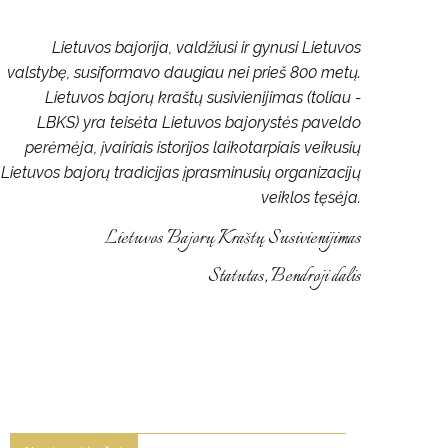
Lietuvos bajorija, valdžiusi ir gynusi Lietuvos
valstybę, susiformavo daugiau nei prieš 800 metų.
Lietuvos bajorų kraštų susivienijimas (toliau -
LBKS) yra teisėta Lietuvos bajorystės paveldo
perėmėja, įvairiais istorijos laikotarpiais veikusių
Lietuvos bajorų tradicijas įprasminusių organizacijų
veiklos tęsėja.
Lietuvos Bajorų Kraštų Susivienijimas
Statutas, Bendroji dalis