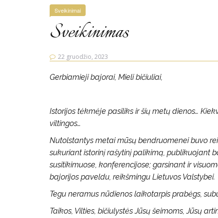
Sveikinimai
Sveikinimas
22 gruodžio, 2023
Gerbiamieji bajorai, Mieli bičiuliai,
Istorijos tėkmėje pasiliks ir šių metų dienos… Ki
viltingos…
Nutolstantys metai mūsų bendruomenei buvo reikš
sukuriant istorinį rašytinį palikimą, publikuojant b
susitikimuose, konferencijose; garsinant ir vis
bajorijos paveldu, reikšmingu Lietuvos Valstybei.
Tegu neramus nūdienos laikotarpis prabėgs, sub
Taikos, Vilties, bičiulystės Jūsų šeimoms, Jūsų art