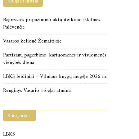
Naujausi įrašai
Bajorystės pripažinimo aktų įteikimo iškilmės
Palėvenėje
Vasaros kelionė Žemaitijoje
Partizanų pagerbimo, kariuomenės ir visuomenės
vienybės diena
LBKS leidiniai – Vilniaus knygų mugėje 2026 m.
Renginys Vasario 16-ajai atminti
Kategorijos
LBKS