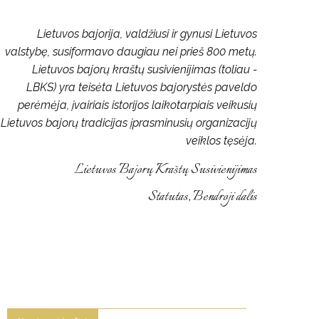
Lietuvos bajorija, valdžiusi ir gynusi Lietuvos
valstybę, susiformavo daugiau nei prieš 800 metų.
Lietuvos bajorų kraštų susivienijimas (toliau -
LBKS) yra teisėta Lietuvos bajorystės paveldo
perėmėja, įvairiais istorijos laikotarpiais veikusių
Lietuvos bajorų tradicijas įprasminusių organizacijų
veiklos tęsėja.
Lietuvos Bajorų Kraštų Susivienijimas
Statutas, Bendroji dalis