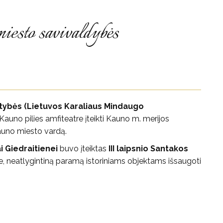
iesto savivaldybės
stybės (Lietuvos Karaliaus Mindaugo
Kauno pilies amfiteatre įteikti Kauno m. merijos
auno miesto vardą.
i Giedraitienei
buvo įteiktas
III laipsnio Santakos
je, neatlygintiną paramą istoriniams objektams išsaugoti