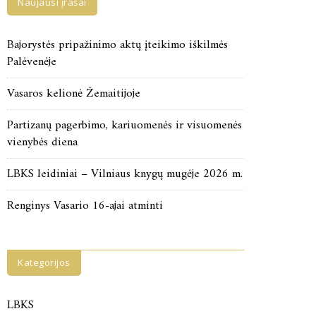
Naujausi įrašai
Bajorystės pripažinimo aktų įteikimo iškilmės
Palėvenėje
Vasaros kelionė Žemaitijoje
Partizanų pagerbimo, kariuomenės ir visuomenės
vienybės diena
LBKS leidiniai – Vilniaus knygų mugėje 2026 m.
Renginys Vasario 16-ajai atminti
Kategorijos
LBKS