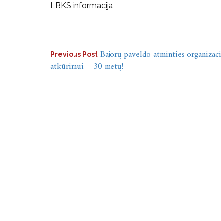
LBKS informacija
Navigacija
Bajorų paveldo atminties organizaci
Previous Post
atkūrimui – 30 metų!
tarp
įrašų