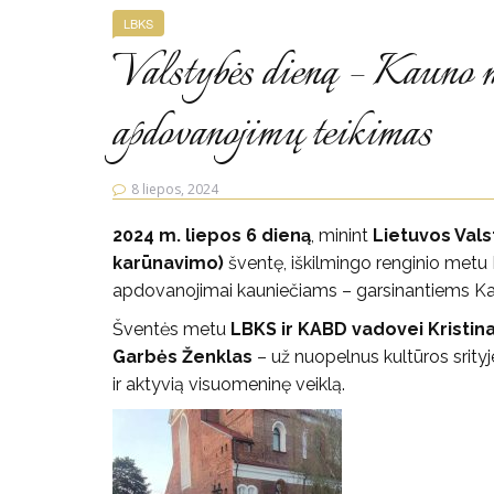
LBKS
Valstybės dieną – Kauno m
apdovanojimų teikimas
8 liepos, 2024
2024 m. liepos 6 dieną
, minint
Lietuvos Val
karūnavimo)
šventę, iškilmingo renginio metu 
apdovanojimai kauniečiams – garsinantiems K
Šventės metu
LBKS ir KABD vadovei Kristina
Garbės Ženklas
– už nuopelnus kultūros srity
ir aktyvią visuomeninę veiklą.