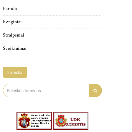
Paroda
Renginiai
Straipsniai
Sveikinimai
Paieška
Search
for: