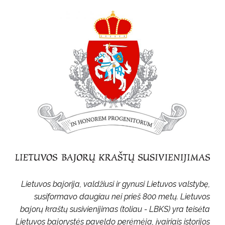
Lietuvos bajorija, valdžiusi ir gynusi Lietuvos valstybę,
susiformavo daugiau nei prieš 800 metų. Lietuvos
bajorų kraštų susivienijimas (toliau - LBKS) yra teisėta
Lietuvos bajorystės paveldo perėmėja, įvairiais istorijos