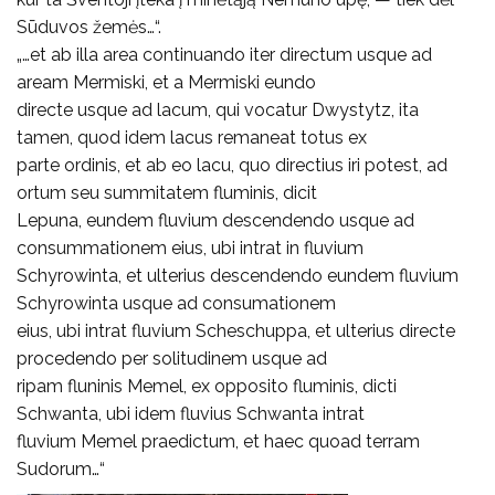
Sūduvos žemės…“.
„…et ab illa area continuando iter directum usque ad
aream Mermiski, et a Mermiski eundo
directe usque ad lacum, qui vocatur Dwystytz, ita
tamen, quod idem lacus remaneat totus ex
parte ordinis, et ab eo lacu, quo directius iri potest, ad
ortum seu summitatem fluminis, dicit
Lepuna, eundem fluvium descendendo usque ad
consummationem eius, ubi intrat in fluvium
Schyrowinta, et ulterius descendendo eundem fluvium
Schyrowinta usque ad consumationem
eius, ubi intrat fluvium Scheschuppa, et ulterius directe
procedendo per solitudinem usque ad
ripam fluninis Memel, ex opposito fluminis, dicti
Schwanta, ubi idem fluvius Schwanta intrat
fluvium Memel praedictum, et haec quoad terram
Sudorum…“