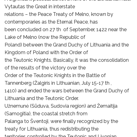
Vytautas the Great in interstate
relations – the Peace Treaty of Melno, known by
contemporaries as the Eternal Peace, has
been concluded on 27 th of September, 1422 near the
Lake of Melno (now the Republic of
Poland) between the Grand Duchy of Lithuania and the
Kingdom of Poland with the Order of
the Teutonic Knights. Basically, it was the consolidation
of the results of the victory over the
Order of the Teutonic Knights in the Battle of
Tannenberg (Žalgiris in Lithuanian, July 15-17 th ,
1410) and ended the wars between the Grand Duchy of
Lithuania and the Teutonic Order.
Užnemunė (Sūduva, Sudovia region) and Žemaitija
(Samogitia), the coastal stretch from
Palanga to Šventoji, were finally recognized by the
treaty for Lithuania, thus redistributing the
territories controlled by the Teutonic and Livonian