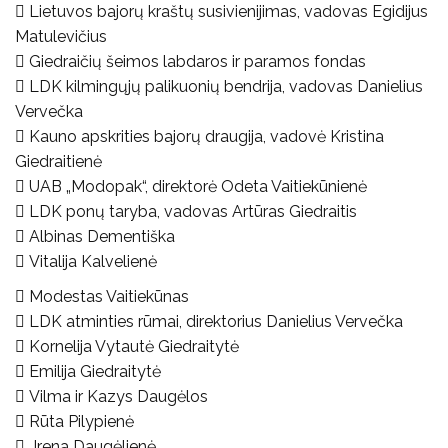
 Lietuvos bajorų kraštų susivienijimas, vadovas Egidijus
Matulevičius
 Giedraičių šeimos labdaros ir paramos fondas
 LDK kilmingųjų palikuonių bendrija, vadovas Danielius
Vervečka
 Kauno apskrities bajorų draugija, vadovė Kristina
Giedraitienė
 UAB „Modopak“, direktorė Odeta Vaitiekūnienė
 LDK ponų taryba, vadovas Artūras Giedraitis
 Albinas Dementiška
 Vitalija Kalvelienė
 Modestas Vaitiekūnas
 LDK atminties rūmai, direktorius Danielius Vervečka
 Kornelija Vytautė Giedraitytė
 Emilija Giedraitytė
 Vilma ir Kazys Daugėlos
 Rūta Pilypienė
 Irena Daugėlienė