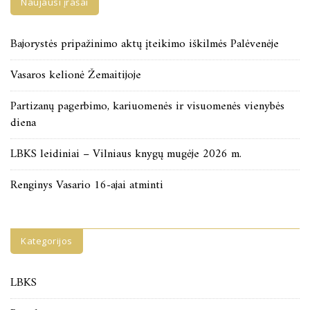
Naujausi įrašai
Bajorystės pripažinimo aktų įteikimo iškilmės Palėvenėje
Vasaros kelionė Žemaitijoje
Partizanų pagerbimo, kariuomenės ir visuomenės vienybės
diena
LBKS leidiniai – Vilniaus knygų mugėje 2026 m.
Renginys Vasario 16-ajai atminti
Kategorijos
LBKS