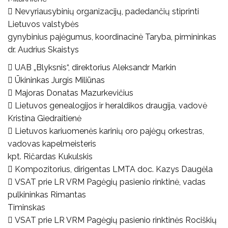
 Nevyriausybinių organizacijų, padedančių stiprinti
Lietuvos valstybės
gynybinius pajėgumus, koordinacinė Taryba, pirmininkas
dr. Audrius Skaistys
 UAB „Blyksnis“, direktorius Aleksandr Markin
 Ūkininkas Jurgis Miliūnas
 Majoras Donatas Mazurkevičius
 Lietuvos genealogijos ir heraldikos draugija, vadovė
Kristina Giedraitienė
 Lietuvos kariuomenės karinių oro pajėgų orkestras,
vadovas kapelmeisteris
kpt. Ričardas Kukulskis
 Kompozitorius, dirigentas LMTA doc. Kazys Daugėla
 VSAT prie LR VRM Pagėgių pasienio rinktinė, vadas
pulkininkas Rimantas
Timinskas
 VSAT prie LR VRM Pagėgių pasienio rinktinės Rociškių