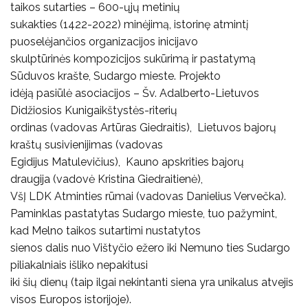
taikos sutarties – 600-ųjų metinių
sukakties (1422-2022) minėjimą, istorinę atmintį
puoselėjančios organizacijos inicijavo
skulptūrinės kompozicijos sukūrimą ir pastatymą
Sūduvos krašte, Sudargo mieste. Projekto
idėją pasiūlė asociacijos – Šv. Adalberto-Lietuvos
Didžiosios Kunigaikštystės-riterių
ordinas (vadovas Artūras Giedraitis), Lietuvos bajorų
kraštų susivienijimas (vadovas
Egidijus Matulevičius), Kauno apskrities bajorų
draugija (vadovė Kristina Giedraitienė),
VšĮ LDK Atminties rūmai (vadovas Danielius Vervečka).
Paminklas pastatytas Sudargo mieste, tuo pažymint,
kad Melno taikos sutartimi nustatytos
sienos dalis nuo Vištyčio ežero iki Nemuno ties Sudargo
piliakalniais išliko nepakitusi
iki šių dienų (taip ilgai nekintanti siena yra unikalus atvejis
visos Europos istorijoje).