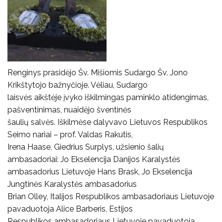
Renginys prasidėjo Šv. Mišiomis Sudargo Šv. Jono
Krikštytojo bažnyčioje. Vėliau, Sudargo
laisvės aikštėje įvyko iškilmingas paminklo atidengimas,
pašventinimas, nuaidėjo šventinės
šaulių salvės. Iškilmėse dalyvavo Lietuvos Respublikos
Seimo nariai – prof. Valdas Rakutis,
Irena Haase, Giedrius Surplys, užsienio šalių
ambasadoriai: Jo Ekselencija Danijos Karalystės
ambasadorius Lietuvoje Hans Brask, Jo Ekselencija
Jungtinės Karalystės ambasadorius
Brian Olley, Italijos Respublikos ambasadoriaus Lietuvoje
pavaduotoja Alice Barberis, Estijos
Respublikos ambasadoriaus Lietuvoje pavaduotoja