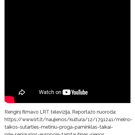
Renginį filmavo LRT televizija. Reportažo nuoroda:
https://www.lrt.lt/naujienos/kultura/12/1791241/melno-
taikos-sutarties-metiniu-proga-paminklas-taikai-
prie-seniausios-europoje-tarptautines-sienos