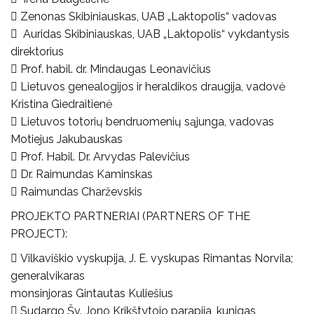
 Zenonas Skibiniauskas, UAB „Laktopolis“ vadovas
 Auridas Skibiniauskas, UAB „Laktopolis“ vykdantysis
direktorius
 Prof. habil. dr. Mindaugas Leonavičius
 Lietuvos genealogijos ir heraldikos draugija, vadovė
Kristina Giedraitienė
 Lietuvos totorių bendruomenių sąjunga, vadovas
Motiejus Jakubauskas
 Prof. Habil. Dr. Arvydas Palevičius
 Dr. Raimundas Kaminskas
 Raimundas Charževskis
PROJEKTO PARTNERIAI (PARTNERS OF THE
PROJECT):
 Vilkaviškio vyskupija, J. E. vyskupas Rimantas Norvila;
generalvikaras
monsinjoras Gintautas Kuliešius
 Sudargo Šv. Jono Krikštytojo parapija, kunigas