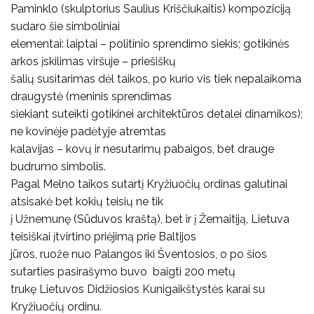
Paminklo (skulptorius Saulius Kriščiukaitis) kompoziciją
sudaro šie simboliniai
elementai: laiptai – politinio sprendimo siekis; gotikinės
arkos įskilimas viršuje – priešiškų
šalių susitarimas dėl taikos, po kurio vis tiek nepalaikoma
draugystė (meninis sprendimas
siekiant suteikti gotikinei architektūros detalei dinamikos);
ne kovinėje padėtyje atremtas
kalavijas – kovų ir nesutarimų pabaigos, bet drauge
budrumo simbolis.
Pagal Melno taikos sutartį Kryžiuočių ordinas galutinai
atsisakė bet kokių teisių ne tik
į Užnemunę (Sūduvos kraštą), bet ir į Žemaitiją, Lietuva
teisiškai įtvirtino priėjimą prie Baltijos
jūros, ruože nuo Palangos iki Šventosios, o po šios
sutarties pasirašymo buvo baigti 200 metų
trukę Lietuvos Didžiosios Kunigaikštystės karai su
Kryžiuočių ordinu.