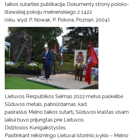
taikos sutarties publikacija: Dokumenty strony polsko-
litewskiej pokoju mełneńskiego z 1422
roku, wyd. P. Nowak, P. Pokora, Poznań, 2004).
Lietuvos Respublikos Seimas 2022 metus paskelbė
Sūduvos metais, pabrėždamas, kad,
pasirašius Melno taikos sutartį, Sūduvos kraštas visam
laikui buvo prijungtas prie Lietuvos
Didžiosios Kunigaikštystės.
Pasitinkant reikšmingo Lietuvai istorinio įvykio – Melno