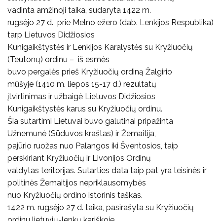
vadinta amžinoji taika, sudaryta 1422 m.
rugsėjo 27 d. prie Melno ežero (dab. Lenkijos Respublika)
tarp Lietuvos Didžiosios
Kunigaikštystės ir Lenkijos Karalystės su Kryžiuočių
(Teutonų) ordinu – iš esmės
buvo pergalės prieš Kryžiuočių ordiną Žalgirio
mūšyje (1410 m. liepos 15-17 d.) rezultatų
įtvirtinimas ir užbaigė Lietuvos Didžiosios
Kunigaikštystės karus su Kryžiuočių ordinu.
Šia sutartimi Lietuvai buvo galutinai pripažinta
Užnemunė (Sūduvos kraštas) ir Žemaitija,
pajūrio ruožas nuo Palangos iki Šventosios, taip
perskiriant Kryžiuočių ir Livonijos Ordinų
valdytas teritorijas. Sutarties data taip pat yra teisinės ir
politinės Žemaitijos nepriklausomybės
nuo Kryžiuočių ordino istorinis taškas.
1422 m. rugsėjo 27 d. taika, pasirašyta su Kryžiuočių
ordinu lietuvių-lenkų kariškoje