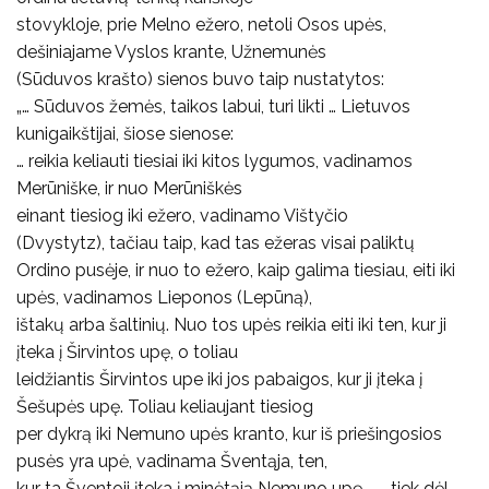
stovykloje, prie Melno ežero, netoli Osos upės,
dešiniajame Vyslos krante, Užnemunės
(Sūduvos krašto) sienos buvo taip nustatytos:
„… Sūduvos žemės, taikos labui, turi likti … Lietuvos
kunigaikštijai, šiose sienose:
… reikia keliauti tiesiai iki kitos lygumos, vadinamos
Merūniške, ir nuo Merūniškės
einant tiesiog iki ežero, vadinamo Vištyčio
(Dvystytz), tačiau taip, kad tas ežeras visai paliktų
Ordino pusėje, ir nuo to ežero, kaip galima tiesiau, eiti iki
upės, vadinamos Lieponos (Lepūną),
ištakų arba šaltinių. Nuo tos upės reikia eiti iki ten, kur ji
įteka į Širvintos upę, o toliau
leidžiantis Širvintos upe iki jos pabaigos, kur ji įteka į
Šešupės upę. Toliau keliaujant tiesiog
per dykrą iki Nemuno upės kranto, kur iš priešingosios
pusės yra upė, vadinama Šventąja, ten,
kur ta Šventoji įteka į minėtąją Nemuno upę, — tiek dėl