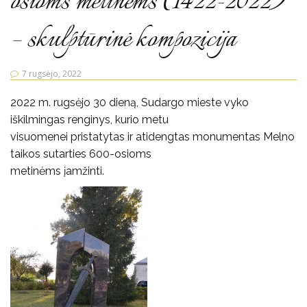
osioms metinėms (1422-2022)
– skulptūrinė kompozicija
7 rugsėjo, 2022
2022 m. rugsėjo 30 dieną, Sudargo mieste vyko
iškilmingas renginys, kurio metu
visuomenei pristatytas ir atidengtas monumentas Melno
taikos sutarties 600-osioms
metinėms įamžinti.