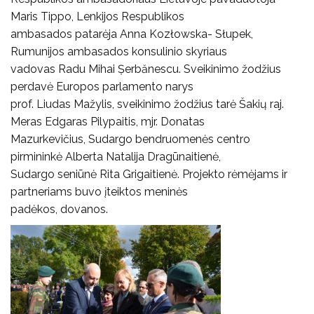
Maris Tippo, Lenkijos Respublikos
ambasados patarėja Anna Kozłowska- Słupek,
Rumunijos ambasados konsulinio skyriaus
vadovas Radu Mihai Șerbănescu. Sveikinimo žodžius
perdavė Europos parlamento narys
prof. Liudas Mažylis, sveikinimo žodžius tarė Šakių raj.
Meras Edgaras Pilypaitis, mjr. Donatas
Mazurkevičius, Sudargo bendruomenės centro
pirmininkė Alberta Natalija Dragūnaitienė,
Sudargo seniūnė Rita Grigaitienė. Projekto rėmėjams ir
partneriams buvo įteiktos meninės
padėkos, dovanos.