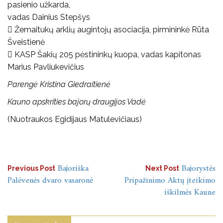
pasienio užkarda,
vadas Dainius Stepšys
 Žemaitukų arklių augintojų asociacija, pirmininkė Rūta
Šveistienė
 KASP Šakių 205 pėstininkų kuopa, vadas kapitonas
Marius Pavliukevičius
Parengė Kristina Giedraitienė
Kauno apskrities bajorų draugijos Vadė
(Nuotraukos Egidijaus Matulevičiaus)
Navigacija
Bajoriška
Bajorystės
Previous Post
Next Post
Palėvenės dvaro vasaronė
Pripažinimo Aktų įteikimo
tarp
iškilmės Kaune
įrašų