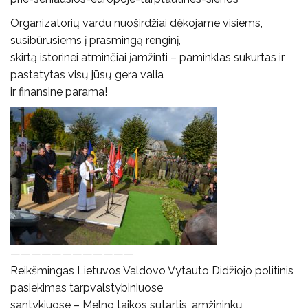
Organizatorių vardu nuoširdžiai dėkojame visiems,
susibūrusiems į prasmingą renginį,
skirtą istorinei atminčiai įamžinti – paminklas sukurtas ir
pastatytas visų jūsų gera valia
ir finansine parama!
————————————
Reikšmingas Lietuvos Valdovo Vytauto Didžiojo politinis
pasiekimas tarpvalstybiniuose
santykiuose – Melno taikos sutartis, amžininkų