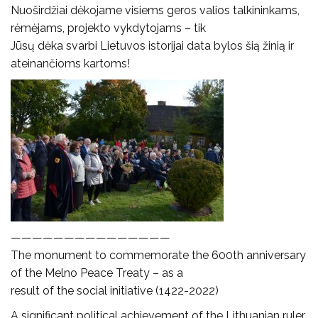
Nuoširdžiai dėkojame visiems geros valios talkininkams,
rėmėjams, projekto vykdytojams – tik
Jūsų dėka svarbi Lietuvos istorijai data bylos šią žinią ir
ateinančioms kartoms!
———————————————
The monument to commemorate the 600th anniversary
of the Melno Peace Treaty – as a
result of the social initiative (1422-2022)
A significant political achievement of the Lithuanian ruler