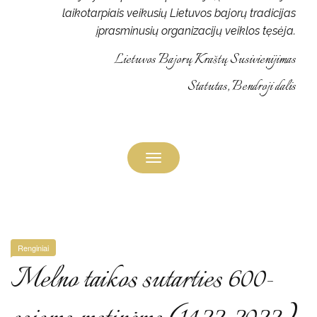
laikotarpiais veikusių Lietuvos bajorų tradicijas
įprasminusių organizacijų veiklos tęsėja.
Lietuvos Bajorų Kraštų Susivienijimas
Statutas, Bendroji dalis
Toggle
navigation
Renginiai
Melno taikos sutarties 600-