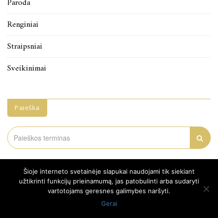
Paroda
Renginiai
Straipsniai
Sveikinimai
Paieška
Search
for:
Šioje interneto svetainėje slapukai naudojami tik siekiant
užtikrinti funkcijų prieinamumą, jas patobulinti arba sudaryti
vartotojams geresnes galimybes naršyti.
Gerai