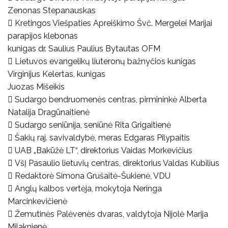
Zenonas Stepanauskas
 Kretingos Viešpaties Apreiškimo Švč. Mergelei Marijai
parapijos klebonas
kunigas dr. Saulius Paulius Bytautas OFM
 Lietuvos evangelikų liuteronų bažnyčios kunigas
Virginijus Kelertas, kunigas
Juozas Mišeikis
 Sudargo bendruomenės centras, pirmininkė Alberta
Natalija Dragūnaitienė
 Sudargo seniūnija, seniūnė Rita Grigaitienė
 Šakių raj. savivaldybė, meras Edgaras Pilypaitis
 UAB „Bakūžė LT“, direktorius Vaidas Morkevičius
 VšĮ Pasaulio lietuvių centras, direktorius Valdas Kubilius
 Redaktorė Simona Grušaitė-Šukienė, VDU
 Anglų kalbos vertėja, mokytoja Neringa
Marcinkevičienė
 Žemutinės Palėvenės dvaras, valdytoja Nijolė Marija
Milaknienė