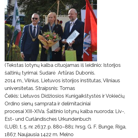
(Tekstas lotynų kalba cituojamas iš leidinio: Istorijos
šaltinių tyrimai. Sudarė Artūras Dubonis.
2014 m., Vilnius, Lietuvos istorijos institutas, Vilniaus
universitetas. Straipsnis: Tomas
Čelkis: Lietuvos Didžiosios Kunigaikštystės ir Vokiečių
Ordino sienų samprata ir delimitaciniai
procesai XIII-XIVa. Šaltinio lotynų kalba nuoroda: Liv-,
Est- und Curländisches Urkundenbuch
(LUB), t. 5, nr. 2637, p. 880–881: hrsg. G. F. Bunge, Riga,
1867, Naujausia 1422 m. Melno