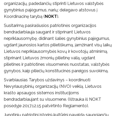
organizacijų, padedančių stiprinti Lietuvos valstybės
gynybinius pajėgumus, narių; delegavo atstovus į
Koordinacinę tarybą (
NOKT
).
Susitarimą pasirašiusios patriotinės organizacijos
bendradarbiauja saugant ir stiprinant Lietuvos
nepriklausomybę, didinant šalies gynybinius pajėgumus,
ugdant jaunosios kartos pilietiškumą, įamžinant visų laikų
Lietuvos nepriklausomybės kovų ir kovotojų atminimą,
stiprinant Lietuvos žmonių pilietinę valią, ugdant
pilietines ir patriotines visuomenės nuostatas, valstybės
gynybos, kaip piliečių konstitucinės pareigos suvokimą.
Svarbiausias Tarybos uždavinys – koordinuoti
Nevyriausybinių organizacijų (NVO) veiklą, Lietuvos
krašto apsaugos sistemos institucijoms
bendradarbiaujant su visuomene. (Ištrauka iš NOKT
posėdyje 2017.12.15 patvirtinto Reglamento).
Jungtinių patriotinį istorinį-kultūrinį paveldą saugojančių