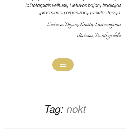
laikotarpiais veikusių Lietuvos bajorų tradicijas
įprasminusių organizacijų veiklos tęsėja.
Lietuvos Bajorų Kraštų Susivienijimas
Statutas, Bendroji dalis
Toggle
navigation
Tag:
nokt