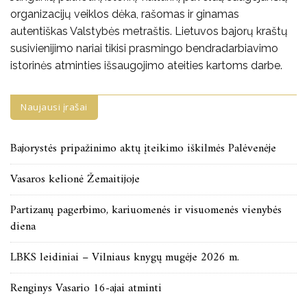
organizacijų veiklos dėka, rašomas ir ginamas
autentiškas Valstybės metraštis. Lietuvos bajorų kraštų
susivienijimo nariai tikisi prasmingo bendradarbiavimo
istorinės atminties išsaugojimo ateities kartoms darbe.
Naujausi įrašai
Bajorystės pripažinimo aktų įteikimo iškilmės Palėvenėje
Vasaros kelionė Žemaitijoje
Partizanų pagerbimo, kariuomenės ir visuomenės vienybės
diena
LBKS leidiniai – Vilniaus knygų mugėje 2026 m.
Renginys Vasario 16-ajai atminti