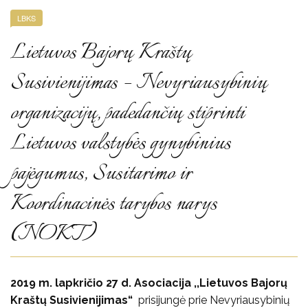
LBKS
Lietuvos Bajorų Kraštų
Susivienijimas – Nevyriausybinių
organizacijų, padedančių stiprinti
Lietuvos valstybės gynybinius
pajėgumus, Susitarimo ir
Koordinacinės tarybos narys
(NOKT)
2019 m. lapkričio 27 d. Asociacija ,,Lietuvos Bajorų
Kraštų Susivienijimas“
prisijungė prie Nevyriausybinių