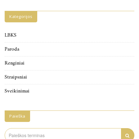
Kategorijos
LBKS
Paroda
Renginiai
Straipsniai
Sveikinimai
Paieška
Search
for: