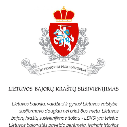
Lietuvos bajorija, valdžiusi ir gynusi Lietuvos valstybę,
susiformavo daugiau nei prieš 800 metų. Lietuvos
bajorų kraštų susivienijimas (toliau - LBKS) yra teisėta
Lietuvos bajorystės paveldo perėmėja, įvairiais istorijos