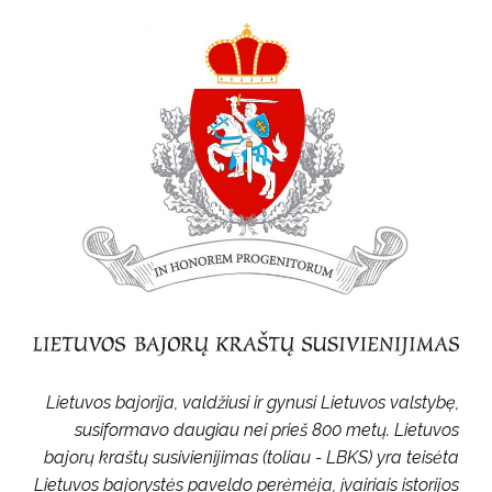
Lietuvos bajorija, valdžiusi ir gynusi Lietuvos valstybę,
susiformavo daugiau nei prieš 800 metų. Lietuvos
bajorų kraštų susivienijimas (toliau - LBKS) yra teisėta
Lietuvos bajorystės paveldo perėmėja, įvairiais istorijos