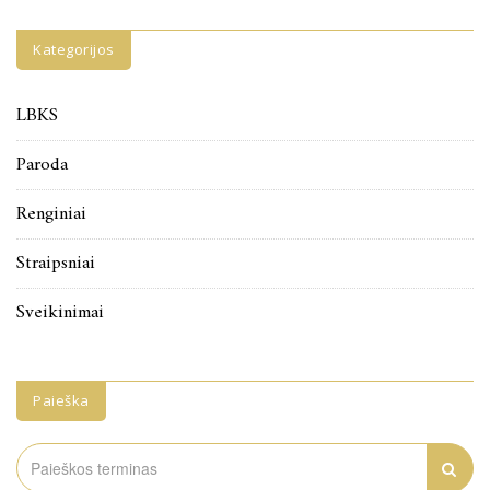
Kategorijos
LBKS
Paroda
Renginiai
Straipsniai
Sveikinimai
Paieška
Search
for: