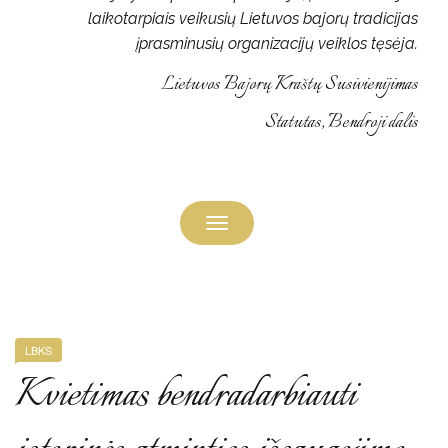
laikotarpiais veikusių Lietuvos bajorų tradicijas
įprasminusių organizacijų veiklos tęsėja.
Lietuvos Bajorų Kraštų Susivienijimas
Statutas, Bendroji dalis
Toggle
navigation
LBKS
Kvietimas bendradarbiauti