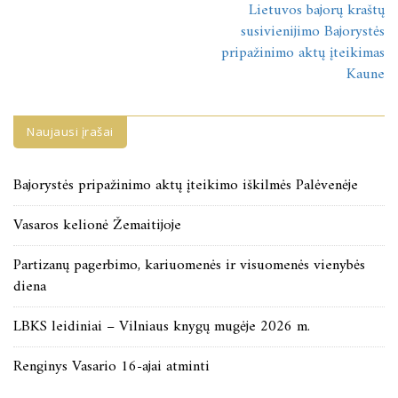
Lietuvos bajorų kraštų
tarp
susivienijimo Bajorystės
įrašų
pripažinimo aktų įteikimas
Kaune
Naujausi įrašai
Bajorystės pripažinimo aktų įteikimo iškilmės Palėvenėje
Vasaros kelionė Žemaitijoje
Partizanų pagerbimo, kariuomenės ir visuomenės vienybės
diena
LBKS leidiniai – Vilniaus knygų mugėje 2026 m.
Renginys Vasario 16-ajai atminti