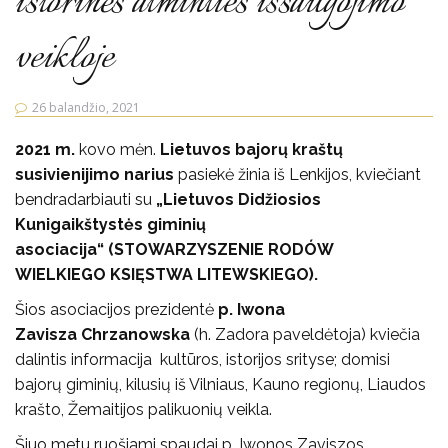
istorinės atminties išsaugojimo
veikloje
26 balandžio, 2021
2021 m.
kovo mėn.
Lietuvos bajorų kraštų
susivienijimo narius
pasiekė žinia iš Lenkijos, kviečiant
bendradarbiauti su
„Lietuvos Didžiosios
Kunigaikštystės giminių
asociacija“
(STOWARZYSZENIE RODÓW
WIELKIEGO KSIĘSTWA LITEWSKIEGO).
Šios asociacijos prezidentė
p. Iwona
Zavisza Chrzanowska
(h. Zadora paveldėtoja) kviečia
dalintis informacija kultūros, istorijos srityse; domisi
bajorų giminių, kilusių iš Vilniaus, Kauno regionų, Liaudos
krašto, Žemaitijos palikuonių veikla.
Šiuo metu ruošiami spaudai p. Iwonos Zaviszos