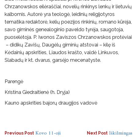
Chrzanowskos eilėraščiai, novelių rinkinys lenkų ir lietuvių
kalbomis. Autorė yra teologė, leidinių religijotyros
tematika redaktorė, kelių poezijos rinkinių, romano kūrėja,
savo giminės genealoginio paveldo tyrėja, saugotoja,
puoselėtoja. P. Iwonos Zaviszos Chrzanowskos protėviai
– didikų Zavišų, Daugėlų giminių atstovai – kilę iš
Kėdainių apskrities, Liaudos krašto, valdė Linkuvos,
Slabadų ir kt. dvarus, garsėjo mecenatyste.
Parengė
Kristina Giedraitienė (h. Dryja)
Kauno apskrities bajorų draugijos vadovė
Navigacija
Kovo 11-oji
Iškilmingas
Previous Post
Next Post