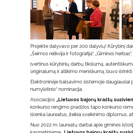
Projekte dalyvavo per 200 dalyvių! Kūrybinį darb
„Šeimos relikvija ir fotografija“, „Giminės herbas“,
Įvertinus kūrybinių darbų tikslumą, autentiškum
originalumą ir atlikimo meniškumą, buvo išrinkti
Elektroninėje balsavimo sistemoje daugiausiai 
numylėtinio“ nominacija.
Asociacijos
„Lietuvos bajorų kraštų susivien
konkurso rengimo pradžios tapo konkurso rėmė
išrenka laureatus, įteikia sveikinimo diplomus,
Nuo 2022 m. laureatų darbai apie giminės istoriją
kasmetiniame
„Lietuvos bajorų kraštų susiv