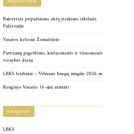
Naujausi įrašai
Bajorystės pripažinimo aktų įteikimo iškilmės
Palėvenėje
Vasaros kelionė Žemaitijoje
Partizanų pagerbimo, kariuomenės ir visuomenės
vienybės diena
LBKS leidiniai – Vilniaus knygų mugėje 2026 m.
Renginys Vasario 16-ajai atminti
Kategorijos
LBKS