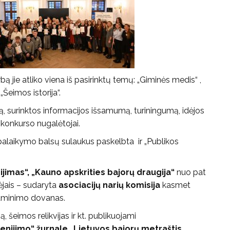
ą jie atliko viena iš pasirinktų temų: „Giminės medis“ ,
 „Šeimos istorija“.
ą, surinktos informacijos išsamumą, turiningumą, idėjos
 konkurso nugalėtojai.
palaikymo balsų sulaukus paskelbta ir „Publikos
ijimas“,
„Kauno apskrities bajorų draugija“
nuo pat
jais – sudaryta
asociacijų narių komisija
kasmet
 atminimo dovanas.
, šeimos relikvijas ir kt. publikuojami
ienijimo“ žurnale „Lietuvos bajorų metraštis.