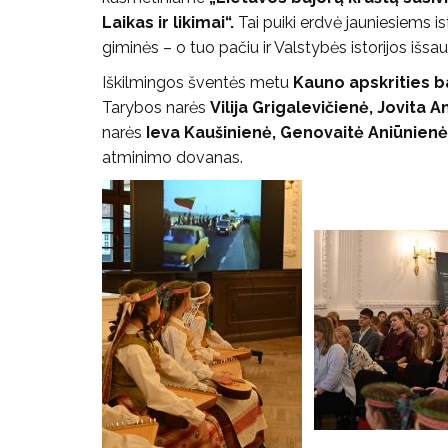
Laikas ir likimai“.
Tai puiki erdvė jauniesiems i
giminės – o tuo pačiu ir Valstybės istorijos išs
Iškilmingos šventės metu
Kauno apskrities b
Tarybos narės
Vilija Grigalevičienė, Jovita 
narės
Ieva Kaušinienė, Genovaitė Aniūnienė
atminimo dovanas.