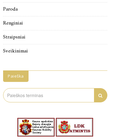
Paroda
Renginiai
Straipsniai
Sveikinimai
Paieška
Search
for: