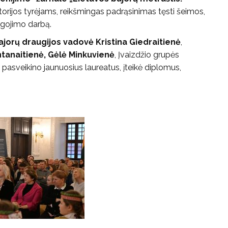
storijos tyrėjams, reikšmingas padrąsinimas tęsti šeimos,
augojimo darbą.
ajorų draugijos vadovė Kristina Giedraitienė
,
Antanaitienė, Gėlė Minkuvienė
, Įvaizdžio grupės
pasveikino jaunuosius laureatus, įteikė diplomus,