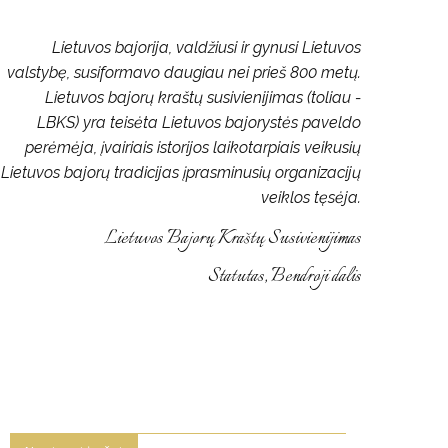
Lietuvos bajorija, valdžiusi ir gynusi Lietuvos
valstybę, susiformavo daugiau nei prieš 800 metų.
Lietuvos bajorų kraštų susivienijimas (toliau -
LBKS) yra teisėta Lietuvos bajorystės paveldo
perėmėja, įvairiais istorijos laikotarpiais veikusių
Lietuvos bajorų tradicijas įprasminusių organizacijų
veiklos tęsėja.
Lietuvos Bajorų Kraštų Susivienijimas
Statutas, Bendroji dalis