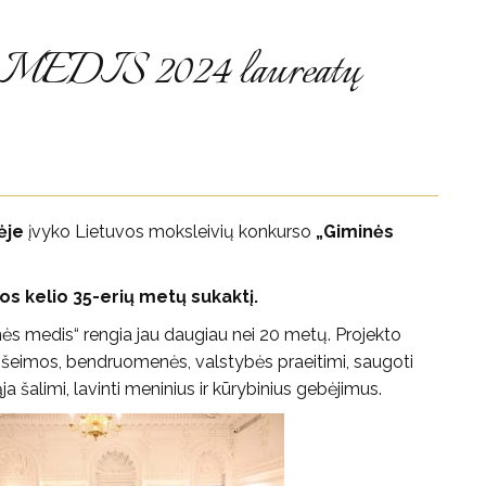
EDIS 2024 laureatų
ėje
įvyko Lietuvos moksleivių konkurso
„Giminės
jos kelio 35-erių metų sukaktį.
nės medis“ rengia jau daugiau nei 20 metų. Projekto
vo šeimos, bendruomenės, valstybės praeitimi, saugoti
 šalimi, lavinti meninius ir kūrybinius gebėjimus.