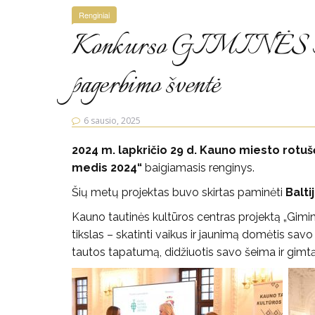
Renginiai
Konkurso GIMINĖS M
pagerbimo šventė
6 sausio, 2025
2024 m. lapkričio 29 d. Kauno miesto rotuš
medis 2024“
baigiamasis renginys.
Šių metų projektas buvo skirtas paminėti
Balti
Kauno tautinės kultūros centras projektą „Gimi
tikslas – skatinti vaikus ir jaunimą domėtis sa
tautos tapatumą, didžiuotis savo šeima ir gimtąja