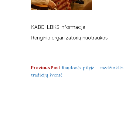
KABD, LBKS informacija
Renginio organizatorių nuotraukos
Navigacija
Raudonės pilyje – medžioklės
Previous Post
tradicijų šventė
tarp
įrašų