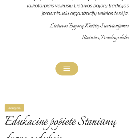
laikotarpiais veikusių Lietuvos bajorų tradicijas
įprasminusių organizacijų veiklos tęsėja.
Lietuvos Bajorų Kraštų Susivienijimas
Statutas, Bendroji dalis
Toggle
navigation
Renginiai
Edukacinė popietė Staniūnų