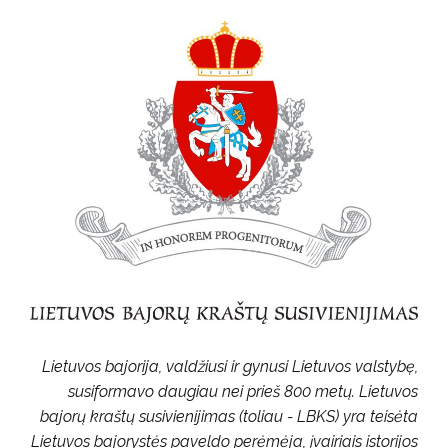
Lietuvos bajorija, valdžiusi ir gynusi Lietuvos valstybę,
susiformavo daugiau nei prieš 800 metų. Lietuvos
bajorų kraštų susivienijimas (toliau - LBKS) yra teisėta
Lietuvos bajorystės paveldo perėmėja, įvairiais istorijos