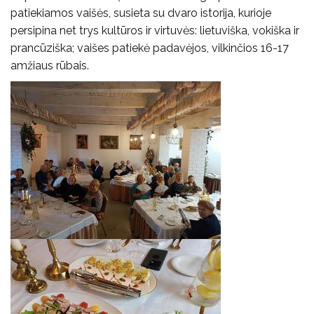
patiekiamos vaišės, susieta su dvaro istorija, kurioje
persipina net trys kultūros ir virtuvės: lietuviška, vokiška ir
prancūziška; vaišes patiekė padavėjos, vilkinčios 16-17
amžiaus rūbais.