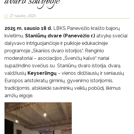
dvaro sodyboje
27 sausio, 2025
2025 m. sausio 18 d.
LBKS Panevėžio krašto bajorų
kvietimu,
Staniūnų dvare (Panevėžio r.)
atvykę svečiai
dalyvavo intriguojančioje ir puikioje edukacinėje
programoje „Skanios dvaro istorijos“. Renginio
moderatoriai – asociacijos „Švenčių kalvė“ nariai
supažindino svečius su Staniūnų dvaro istorija, dvarą
valdžiusių
Keyserlingų
– vienos didžiausių ir seniausių
Europos aristokratų giminių, gyvenimo istorijomis,
tradicijomis, atskleidė savininkų veiklų pobūdį, likimus
amžių eigoje.