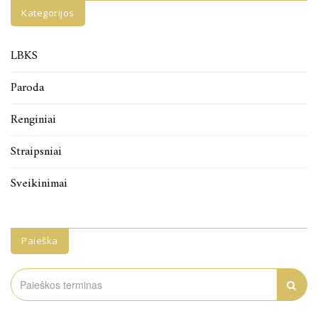
Kategorijos
LBKS
Paroda
Renginiai
Straipsniai
Sveikinimai
Paieška
Search
for: