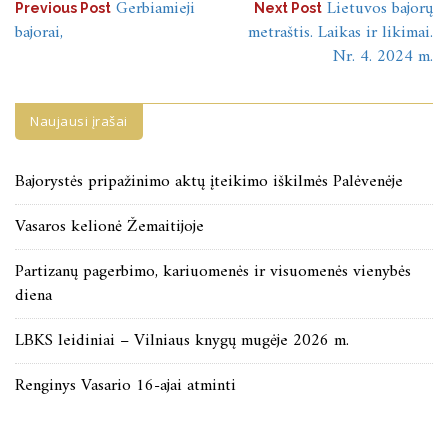
Navigacija
Gerbiamieji
Lietuvos bajorų
Previous Post
Next Post
bajorai,
metraštis. Laikas ir likimai.
tarp
Nr. 4. 2024 m.
įrašų
Naujausi įrašai
Bajorystės pripažinimo aktų įteikimo iškilmės Palėvenėje
Vasaros kelionė Žemaitijoje
Partizanų pagerbimo, kariuomenės ir visuomenės vienybės
diena
LBKS leidiniai – Vilniaus knygų mugėje 2026 m.
Renginys Vasario 16-ajai atminti